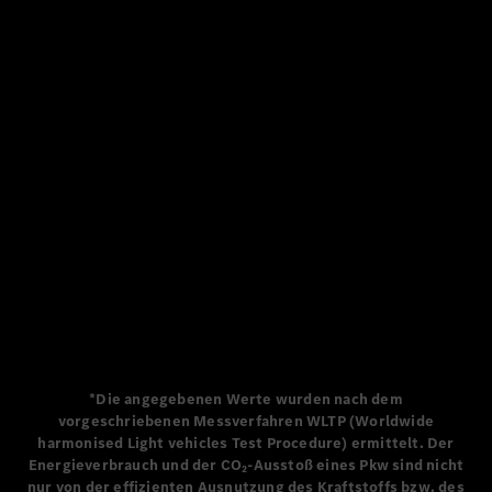
MSCD#0 Willkommen zu Meet the S-Class
DIGITAL
*Die angegebenen Werte wurden nach dem
vorgeschriebenen Messverfahren WLTP (Worldwide
harmonised Light vehicles Test Procedure) ermittelt. Der
Energieverbrauch und der CO₂-Ausstoß eines Pkw sind nicht
nur von der effizienten Ausnutzung des Kraftstoffs bzw. des