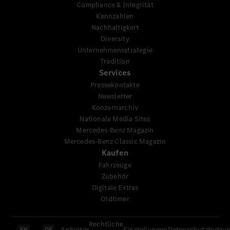
Compliance & Integrität
Kennzahlen
Nachhaltigkeit
Diversity
Unternehmensstrategie
Tradition
Services
Pressekontakte
Newsletter
Konzernarchiv
Nationale Media Sites
Mercedes-Benz Magazin
Mercedes-Benz Classic Magazin
Kaufen
Fahrzeuge
Zubehör
Digitale Extras
Oldtimer
Rechtliche
Anbieter
Einstellungen
Datenschutz
Nutzu
EN
DE