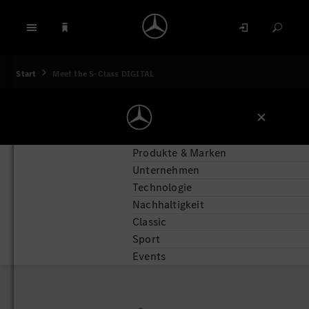
Start
Meet the S-Class DIGITAL
Produkte & Marken
Unternehmen
Technologie
Nachhaltigkeit
Classic
Skript einblenden
Sport
Events
Die neue Mercedes-Benz S‑Klasse