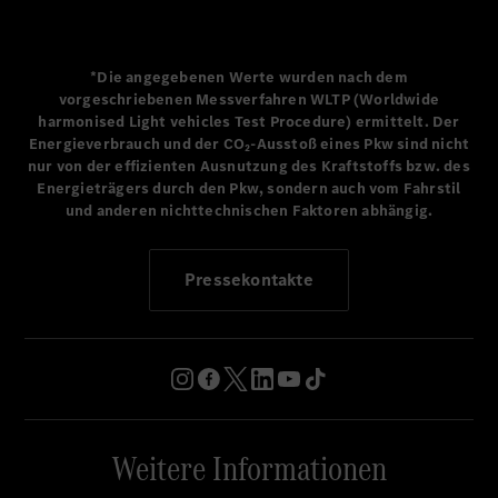
*Die angegebenen Werte wurden nach dem
vorgeschriebenen Messverfahren WLTP (Worldwide
harmonised Light vehicles Test Procedure) ermittelt. Der
Energieverbrauch und der CO₂-Ausstoß eines Pkw sind nicht
nur von der effizienten Ausnutzung des Kraftstoffs bzw. des
Energieträgers durch den Pkw, sondern auch vom Fahrstil
und anderen nichttechnischen Faktoren abhängig.
Pressekontakte
Weitere Informationen