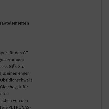
trastelementen
pur für den GT
gieverbrauch
[1]
sse: G)
. Sie
ails einen engen
 Obsidianschwarz
leiche gilt für
teren
reichen von den
eitere PETRONAS-