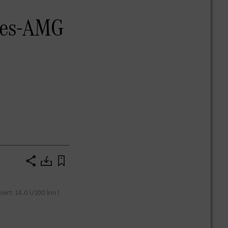
edes-AMG
rt: 14,0 l/100 km |