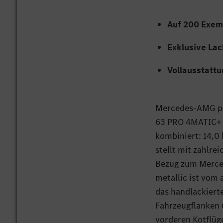
Auf 200 Exem
Exklusive La
Vollausstattu
Mercedes‑AMG prä
63 PRO 4MATIC+ d
kombiniert: 14,0 
stellt mit zahlr
Bezug zum Merce
metallic ist vom 
das handlackiert
Fahrzeugflanken 
vorderen Kotflüg