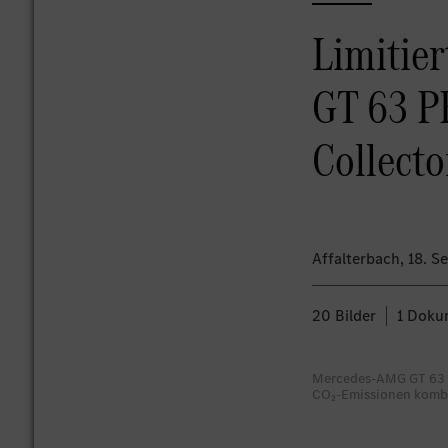
Limitie
GT 63 P
Collecto
Affalterbach
, 18. 
20 Bilder
1 Doku
Mercedes-AMG GT 63 P
CO₂-Emissionen kombin