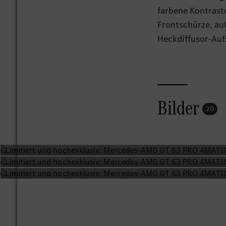
farbene Kontraste
Frontschürze, au
Heckdiffusor-Auf
Die schwarz matt
PETRONAS-farbene
Bremssättel der
Bilder
20
6‑Kolben‑Festsät
420 Millimeter g
Collectors Editio
vorn 295/30 ZR 2
Das serienmäßige 
Seitenschwellern
die Nähe zum Mo
Glasdach und das