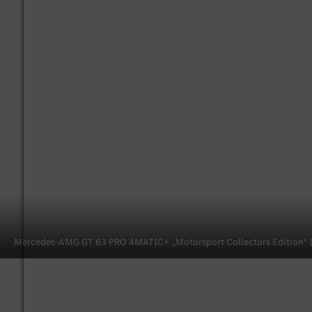
Mercedes-AMG GT 63 PRO 4MATIC+ „Motorsport Collectors Edition“ (En