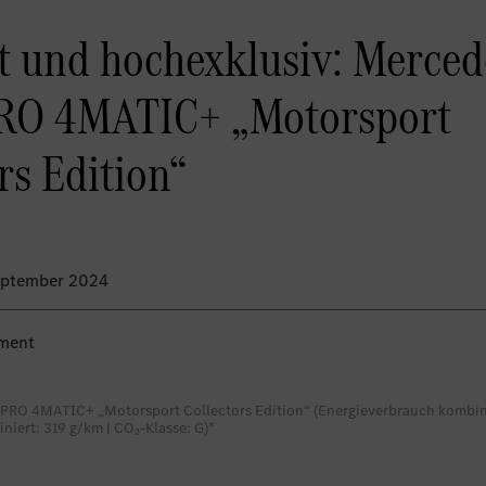
rt und hochexklusiv: Merc
RO 4MATIC+ „Motorsport
rs Edition“
September 2024
ment
RO 4MATIC+ „Motorsport Collectors Edition“ (Energieverbrauch kombinie
iert: 319 g/km | CO₂-Klasse: G)*