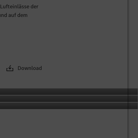
 Lufteinlässe der
und auf dem
-Design sind mit
auch die
sanlage mit
derachse kommen
Download
Motorsport
nsionen lauten
n in den
ichtcarbon betont
s Panorama-
 Heckklappe. Das