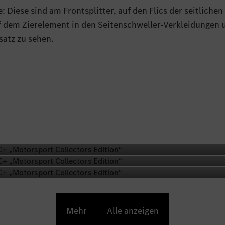
: Diese sind am Frontsplitter, auf den Flics der seitlichen
f dem Zierelement in den Seitenschweller-Verkleidungen 
satz zu sehen.
 lackierten 21‑Zoll AMG Schmiederäder im Kreuzspeichen
n Felgenhörnern akzentuiert. Die gleiche Farbe tragen 
 serienmäßigen AMG Keramik Hochleistungs-Verbundbrem
teln vorn und 1‑Kolben‑Faustsätteln hinten. An der Vor
roße Bremsscheiben zum Einsatz. Serienmäßig rollt die „
n“ auf Michelin Pilot Sport Cup 2R Cup-Reifen. Ihre Dime
1 und hinten 305/30 ZR 21.
AMG Carbon Paket Exterieur mit Frontsplitter, Zierleiste
, Diffusor und Heckflügel in hochwertig verarbeitetem S
torsport. Ebenfalls zum Ausstattungsumfang gehören da
Mehr
Alle anzeigen
 AMG Aerodynamik-Paket mit starrem Heckflügel auf der