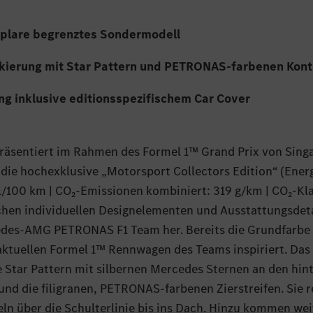
plare begrenztes Sondermodell
ckierung mit Star Pattern und PETRONAS-farbenen Kon
ng inklusive editionsspezifischem Car Cover
sentiert im Rahmen des Formel 1™ Grand Prix von Singa
ie hochexklusive „Motorsport Collectors Edition“ (Ener
l/100 km | CO₂-Emissionen kombiniert: 319 g/km | CO₂‑Kla
eichen individuellen Designelementen und Ausstattungsdet
des‑AMG PETRONAS F1 Team her. Bereits die Grundfarbe
aktuellen Formel 1™ Rennwagen des Teams inspiriert. Das G
e Star Pattern mit silbernen Mercedes Sternen an den hin
und die filigranen, PETRONAS-farbenen Zierstreifen. Sie 
eln über die Schulterlinie bis ins Dach. Hinzu kommen w