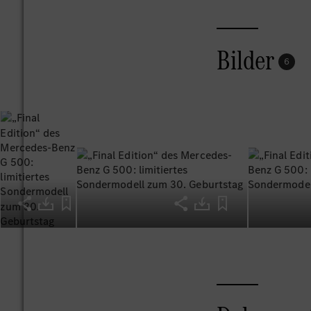
seinen exklusiven
standesgemäßes 
Dr. Emmerich Sch
Bilder
6
Produktbereich 
Die „Final Editi
Design, die in K
und glanzgedreht 
glanzgedreht. Au
zum Einleger der
des MANUFAKTUR 
Auftritt der „Fin
Stand das „G“-Lo
Der in Hochglanz
Wagenfarbe und H
limitierten Sond