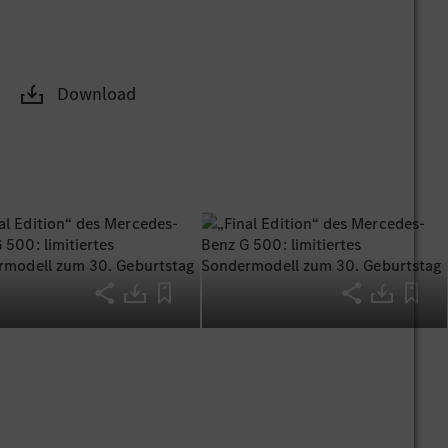
em ein
bH und Leiter
Download
ppelspeichen-
enfarbe lackiert
rz gehalten und
chutzleiste bis
 Als Bestandteile
 hochwertigen
iegeln, der im
halt strahlt.
eile in
ät des
r ein exklusives