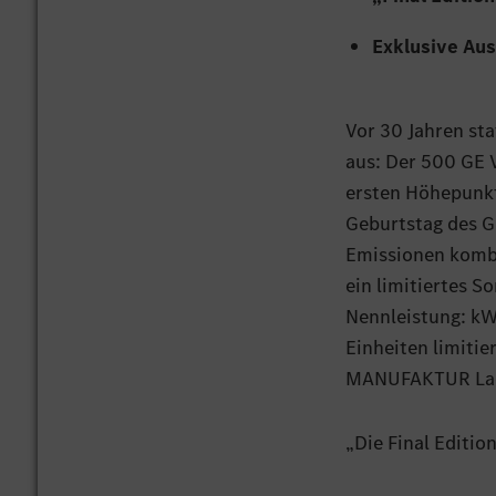
Exklusive Au
Vor 30 Jahren st
aus: Der 500 GE V
ersten Höhepunkt 
Geburtstag des G
Emissionen kombi
ein limitiertes 
Nennleistung: kW (
Einheiten limitie
MANUFAKTUR Lack
„Die Final Editio
Trendsetter und 