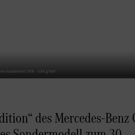
nen kombiniert 356 - 334 g/km*
Edition“ des Mercedes-Benz 
rtes Sondermodell zum 30.