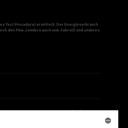
 V8
s Test Procedure) ermittelt. Der Energieverbrauch
durch den Pkw, sondern auch vom Fahrstil und anderen
ices
Kaufen
sekontakte
Fahrzeuge
letter
Zubehör