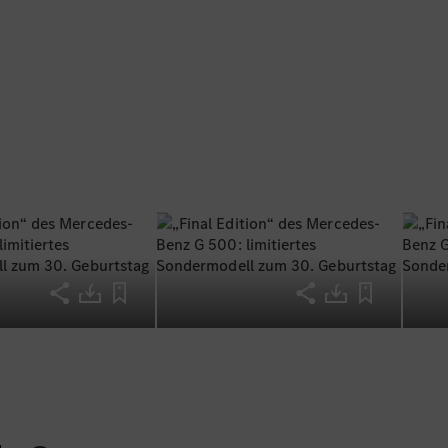
 Ausstattungsdetails ist das limitierte Sondermodell zud
Abschiedsgeschenk vom V8-Biturbomotor im G 500.”
iller, Vorsitzender Geschäftsführer Mercedes-Benz G Gm
Geländewagen der Mercedes-Benz AG
on“ erhält zudem 20-Zoll-AMG-Leichtmetallräder im 5-Do
ombination mit dem MANUFAKTUR Lack olive magno in Wag
sind. Für die anderen beiden Varianten sind sie in Schwa
ßerdem präsentiert sich das Sondermodell von der Außens
 Reserveradabdeckung mit „FINAL EDITION“-Schriftzügen.
Logo-Pakets ergänzen Türknöpfe mit Logo-Prägung den
al Edition“. Hinzu kommt ein Logoprojektor in den Außensp
go und den Schriftzug „STRONGER THAN TIME“ auf den Asp
-Chrom ausgeführte Reserveradring sowie weitere Anbaut
ochglanz-Chrom unterstreichen zusätzlich die Exklusivit
ermodells. Darüber hinaus erhalten Käuferinnen und Käufe