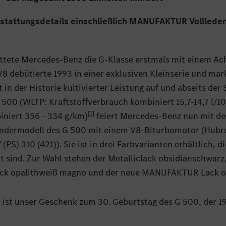
sstattungsdetails einschließlich MANUFAKTUR Volllede
attete Mercedes-Benz die G-Klasse erstmals mit einem A
8 debütierte 1993 in einer exklusiven Kleinserie und mar
in der Historie kultivierter Leistung auf und abseits der 
 500 (WLTP: Kraftstoffverbrauch kombiniert 15,7-14,7 l/1
[1]
niert 356 - 334 g/km)
feiert Mercedes-Benz nun mit der
Sondermodell des G 500 mit einem V8‑Biturbomotor (Hubr
PS) 310 (421)). Sie ist in drei Farbvarianten erhältlich, d
rt sind. Zur Wahl stehen der Metalliclack obsidianschwarz
 opalithweiß magno und der neue MANUFAKTUR Lack ol
n ist unser Geschenk zum 30. Geburtstag des G 500, der 1
Vorbote der High-End-Offroader in der automobilen Oberkl