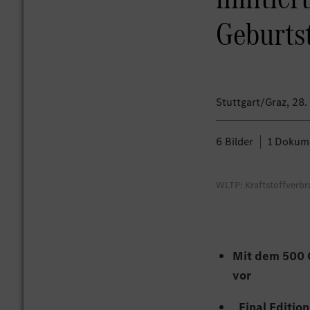
Geburts
Stuttgart/Graz
, 28
6 Bilder
1 Dokum
WLTP: Kraftstoffverbr
Mit dem 500 G
vor
„Final Editio