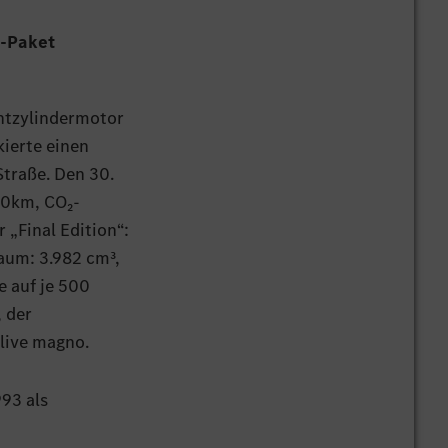
r-Paket
chtzylindermotor
kierte einen
Straße. Den 30.
00km, CO₂-
 „Final Edition“:
aum: 3.982 cm³,
ie auf je 500
, der
ive magno.
993 als
asse galt. Mit