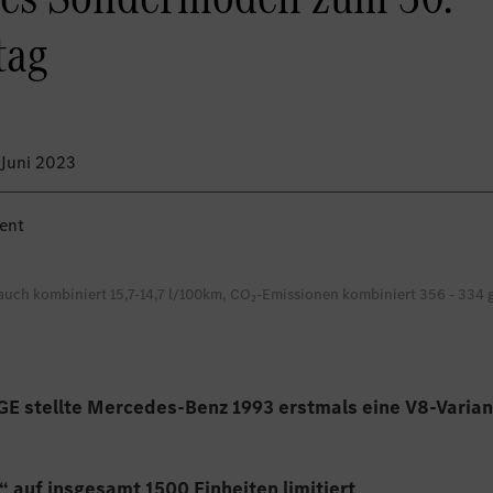
tag
. Juni 2023
ent
auch kombiniert 15,7-14,7 l/100km, CO₂-Emissionen kombiniert 356 - 334
E stellte Mercedes-Benz 1993 erstmals eine V8-Varian
n“ auf insgesamt 1500 Einheiten limitiert