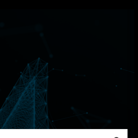
s Test Procedure) ermittelt. Der Energieverbrauch
durch den Pkw, sondern auch vom Fahrstil und anderen
ices
Kaufen
sekontakte
Fahrzeuge