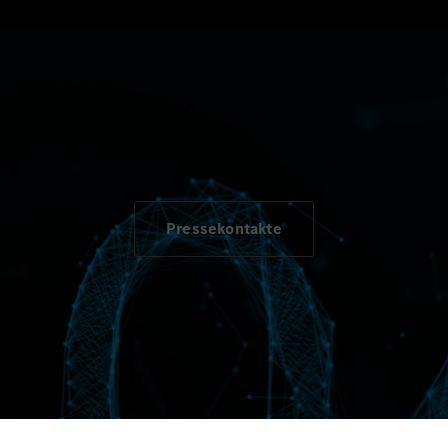
iebenen Messverfahren WLTP (Worldwide harmonised Light vehicle
r effizienten Ausnutzung des Kraftstoffs bzw. des Energieträgers 
nichttechnischen Faktoren abhängig.
Pressekontakte
en
Unternehmen
Wissen
Serv
Überblick
Corporate Governance
Pres