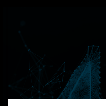
*Die angegebenen Werte wurden nach dem vorgeschr
und der CO₂-Ausstoß eines Pkw sind nicht nur von de
Weitere Information