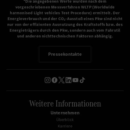
Daimler AG und
*Die angegebenen Werte wurden nach dem
Mercedes-Benz AG, verantwortlich für Konzernforschung
vorgeschriebenen Messverfahren WLTP (Worldwide
harmonised Light vehicles Test Procedure) ermittelt. Der
und Mercedes-Benz Cars Entwicklung, Einkauf und
Energieverbrauch und der CO₂-Ausstoß eines Pkw sind nicht
Lieferantenqualität. Er überreichte die Preise erstmals in
nur von der effizienten Ausnutzung des Kraftstoffs bzw. des
der Kategorie „Inspiration“. Ausgezeichnet wurden die
Energieträgers durch den Pkw, sondern auch vom Fahrstil
Lieferanten Amazee Labs AG und LG Electronics Inc.
und anderen nichttechnischen Faktoren abhängig.
Auf dem Weg zu nachhaltiger Mobilität hat sich Daimler
Pressekontakte
im ersten Schritt klare Klimaschutzziele gesetzt. Im
nächsten Schritt fokussiert sich das Unternehmen auf
Ressourcenschonung und zahlt dabei zusätzlich auf die
CO₂-Ziele ein. Auch hier verfolgt der Konzern den
ganzheitlichen Ansatz über die gesamte Wertschöpfung.
Der Schlüssel zur Umsetzung sind innovative
Technologien.
Weitere Informationen
Die Zukunft gemeinsam gestalten
Unternehmen
Überblick
Innovation und Spitzenqualität sind neben der
Karriere
partnerschaftlichen Zusammenarbeit mit Lieferanten seit