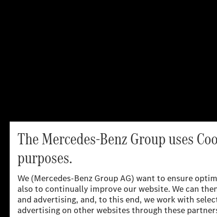
Head-Up Displays für den neuen Mercedes-Benz GLE und
Mercedes-Benz GLS.
Global Procurement Trucks and Buses
AEES Inc. – DBA PKC Group
Ausgezeichnet für die Entwicklung und Produktion
modernster Kabelstränge. Dies unterstützt Daimler Trucks
dabei, mit elektrifizierten und hochautomatisierten
Lösungen die Spitze der Transport-Industrie anzuführen.
International Procurement Services
EPAM Systems GmbH
Ausgezeichnet für ein auf die Daimler IT zugeschnittenes
Programm, mit dem das IT-Wissen und Fähigkeiten, die für
die digitale Transformation notwendig sind,
weiterentwickelt werden.