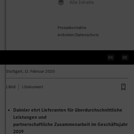
Alle Inhalte
Daimler Supplier Award 2020:
Pressekontakte
Daimler zeichnet zum 12. Mal
Anbieter/Datenschutz
Lieferanten aus: Erstmals Award
für Nachhaltigkeit verliehen
EN
DE
Stuttgart
, 13. Februar 2020
1 Bild
1 Dokument
Daimler ehrt Lieferanten für überdurchschnittliche
Leistungen und
partnerschaftliche Zusammenarbeit im Geschäftsjahr
2019