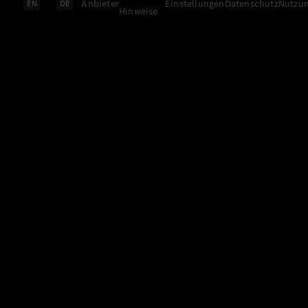
Anbieter
Einstellungen
Datenschutz
Nutzu
EN
DE
Hinweise