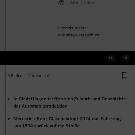
Alle Inhalte
Erstes Serienautomobil vor 130
Pressekontakte
Jahren: Das Benz Motor-
Anbieter/Datenschutz
Velociped fährt in die Zukunft
EN
DE
Stuttgart
, 04. April 2024
13 Bilder
1 Dokument
In Sindelfingen treffen sich Zukunft und Geschichte
der Automobilproduktion
Mercedes-Benz Classic bringt 2024 das Fahrzeug
von 1894 zurück auf die Straße