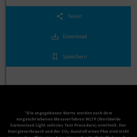
beeindruckende 28,5 Prozent.
Die Typenfamilie ist auch im Export erfolgreich. Das zeigt
Teilen
der dreisprachige Katalog auf Deutsch, Englisch und
Französisch aus dem Jahr 1901. In Frankreich wird das
Download
„Velo“ als „Éclair“ („Blitz“) angeboten. An den britischen
Maschinenbauer Arnold vergibt Benz 1895 eine Lizenz, um
das Motor-Velociped zu produzieren. Das „Arnold Motor
Speichern
Carriage“ ist eines der ersten britischen Automobile.
*Die angegebenen Werte wurden nach dem
vorgeschriebenen Messverfahren WLTP (Worldwide
harmonised Light vehicles Test Procedure) ermittelt. Der
Energieverbrauch und der CO₂-Ausstoß eines Pkw sind nicht