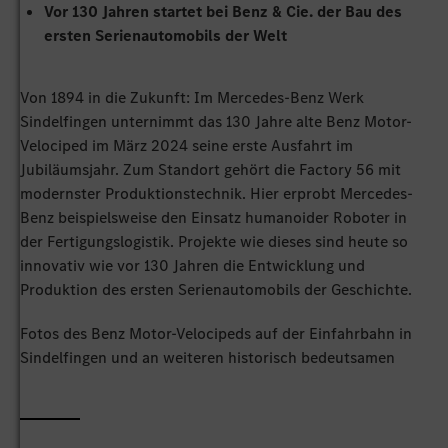
Vor 130 Jahren startet bei Benz & Cie. der Bau des
ersten Serienautomobils der Welt
Von 1894 in die Zukunft: Im Mercedes-Benz Werk
Sindelfingen unternimmt das 130 Jahre alte Benz Motor-
Velociped im März 2024 seine erste Ausfahrt im
Jubiläumsjahr. Zum Standort gehört die Factory 56 mit
modernster Produktionstechnik. Hier erprobt Mercedes-
Benz beispielsweise den Einsatz humanoider Roboter in
der Fertigungslogistik. Projekte wie dieses sind heute so
innovativ wie vor 130 Jahren die Entwicklung und
Produktion des ersten Serienautomobils der Geschichte.
Fotos des Benz Motor-Velocipeds auf der Einfahrbahn in
Sindelfingen und an weiteren historisch bedeutsamen
Orten:
https://mercedes-benz-
archive.com/marsMuseum/de/instance/ko/130-Jahre-
Jubilaeum-Benz-Motor-Velociped-1894.xhtml?