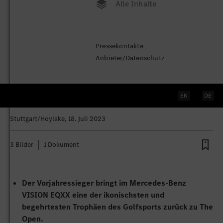
Alle Inhalte
Die 151. The Open:
Pressekontakte
Titelverteidiger bringt Claret Jug
Anbieter/Datenschutz
im Mercedes-Benz VISION EQXX
zurück
EN
DE
Stuttgart/Hoylake
, 18. Juli 2023
3 Bilder
1 Dokument
Der Vorjahressieger bringt im Mercedes-Benz
VISION EQXX eine der ikonischsten und
begehrtesten Trophäen des Golfsports zurück zu The
Open.