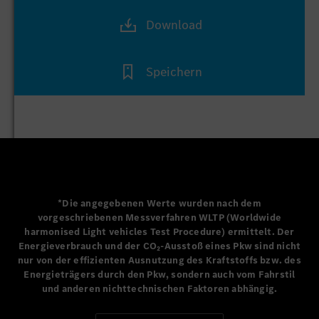
wir normalerweise unsere Kundinnen und Kunden
begeistern, haben wir uns noch mehr gefreut, Fans,
Download
Amtsträgern und Spielern mit einem Gastauftritt des
Mercedes-Benz VISION EQXX einen kleinen Blick in die
Zukunft zu ermöglichen.”
Speichern
Britta Seeger, Mitglied des Vorstandes der Mercedes-Benz
Group AG, verantwortlich für Mercedes-Benz Cars
Marketing & Vertrieb
Aus sportlicher Sicht ist Mercedes-Benz
Markenbotschafter Jon Rahm einer der Turnierfavoriten
bei The Open. Der 28-jährige Spanier ist in Topform und
hat mit seinem Sieg bei The Masters Anfang April bereits
*Die angegebenen Werte wurden nach dem
vorgeschriebenen Messverfahren WLTP (Worldwide
ein Major-Turnier in diesem Jahr gewonnen.
harmonised Light vehicles Test Procedure) ermittelt. Der
Energieverbrauch und der CO₂-Ausstoß eines Pkw sind nicht
nur von der effizienten Ausnutzung des Kraftstoffs bzw. des
Energieträgers durch den Pkw, sondern auch vom Fahrstil
und anderen nichttechnischen Faktoren abhängig.