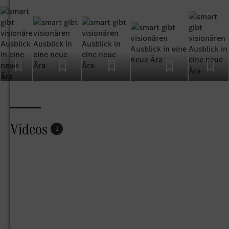
vom 10. bis 12. März auf der renommierten 6th Street in
Austin einen smart EQ fortwo und zeigt, wie eine urbane
Zukunft aussehen könnte. Es ist an der Zeit, über unseren
zweidimensionalen Stadtverkehr hinauszuschauen und
neue Lösungen für die städtische Mobilität zu finden.
The Sound of smart
Die smart mobile disco lädt vom 12. bis 16. März an der
Ecke Trinity Street auf der populären 6th Street in Austin
City die SXSW Gäste zum Tanzen ein. Elderbrook und
lokalen DJs sorgen auf der mobilen Club-Installation
Videos
1
täglich zwischen 18:00 und 20:00 Uhr für den richtigen
Sound – auf einer 3D-Tanzfläche, die die Vision von smart
einer zukünftigen Stadt zeigt.
Nicht von dieser Welt: BRENN
Eine futuristische Schönheit verkörpert „BRENN“, die auf
der SXSW als digitales Model für smart auftritt visualisiert
mit ihrem Erscheinungsbild, das stark, stylish und voller