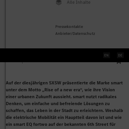
Alle Inhalte
SXSW: smart gibt visionären
Pressekontakte
Ausblick
Anbieter/Datenschutz
Austin
, 13. März 2019
EN
DE
5 Bilder
1 Video
Auf der diesjährigen SXSW präsentierte die Marke smart
unter dem Motto „Rise of a new era“, wie ihre Vision
einer urbanen Zukunft aussieht. smart nutzt radikales
Denken, um einfache und befreiende Lösungen zu
schaffen, das Leben in der Stadt zu erleichtern. Weshalb
die elektrische Mobilität ein Hauptteil davon ist und wie
ein smart EQ fortwo auf der bekannten 6th Street für