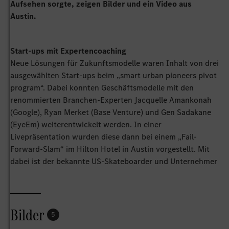
Aufsehen sorgte, zeigen Bilder und ein Video aus
Austin.
Start-ups mit Expertencoaching
Neue Lösungen für Zukunftsmodelle waren Inhalt von drei
ausgewählten Start-ups beim „smart urban pioneers pivot
program“. Dabei konnten Geschäftsmodelle mit den
renommierten Branchen-Experten Jacquelle Amankonah
(Google), Ryan Merket (Base Venture) und Gen Sadakane
(EyeEm) weiterentwickelt werden. In einer
Livepräsentation wurden diese dann bei einem „Fail-
Forward-Slam“ im Hilton Hotel in Austin vorgestellt. Mit
dabei ist der bekannte US-Skateboarder und Unternehmer
Paul Rodriguez.
smart EQ fortwo performance
Bilder
5
Unter dem Motto "Rise of a new era" präsentiert smart