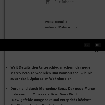
Alle Inhalte
„Willkommen zu Hause“: Der
Pressekontakte
neue Mercedes-Benz Marco Polo
Anbieter/Datenschutz
Stuttgart
, 03. Februar 2026
EN
DE
36 Bilder
1 Dokument
Weil Details den Unterschied machen: der neue
Marco Polo so wohnlich und komfortabel wie nie
zuvor dank Updates im Wohnbereich
Durch und durch Mercedes-Benz: Der neue Marco
Polo wird im Mercedes‑Benz Vans Werk in
Ludwigsfelde ausgebaut und verspricht höchste