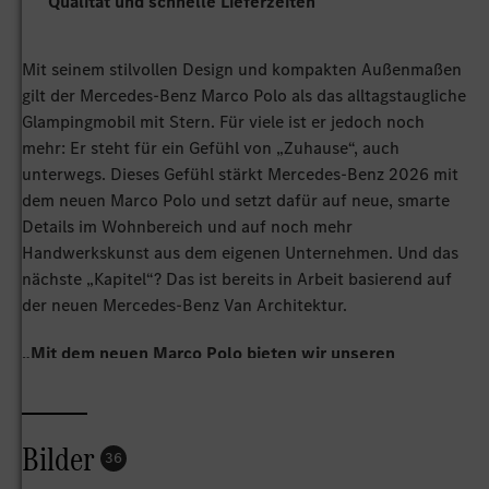
Qualität und schnelle Lieferzeiten
Mit seinem stilvollen Design und kompakten Außenmaßen
gilt der Mercedes‑Benz Marco Polo als das alltagstaugliche
Glampingmobil mit Stern. Für viele ist er jedoch noch
mehr: Er steht für ein Gefühl von „Zuhause“, auch
unterwegs. Dieses Gefühl stärkt Mercedes-Benz 2026 mit
dem neuen Marco Polo und setzt dafür auf neue, smarte
Details im Wohnbereich und auf noch mehr
Handwerkskunst aus dem eigenen Unternehmen. Und das
nächste „Kapitel“? Das ist bereits in Arbeit basierend auf
der neuen Mercedes‑Benz Van Architektur.
„Mit dem neuen Marco Polo bieten wir unseren
Kundinnen und Kunden ein noch durchdachteres
Zuhause auf Rädern. Ein Zuhause, das Reise und Alltag
mühelos verbindet und ein stillvolles Statement setzt.
Bilder
Ein echter Mercedes‑Benz eben. “
36
Sagree Sardien, Leiterin Vertrieb & Marketing Mercedes-