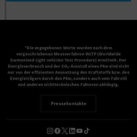
Ambientebeleuchtung im Aufstelldach und das
aktualisierte Soundsystem zentral und intuitiv über
das Headunit-Display oder die MBAC-App auf dem
Smartphone steuern.
Weitere Optimierungen: Verbesserte Klapptische,
optimierte Schubladenführungen, ein überarbeitetes
*Die angegebenen Werte wurden nach dem
Bedienpanel an der Sitzbank sowie eine
vorgeschriebenen Messverfahren WLTP (Worldwide
energieeffizientere Kühlbox sorgen für noch mehr
harmonised Light vehicles Test Procedure) ermittelt. Der
Energieverbrauch und der CO₂-Ausstoß eines Pkw sind nicht
Komfort.
nur von der effizienten Ausnutzung des Kraftstoffs bzw. des
Energieträgers durch den Pkw, sondern auch vom Fahrstil
und anderen nichttechnischen Faktoren abhängig.
Der neue Marco Polo ist zeitnah bestellbar. Ebenso der
neue Marco Polo HORIZON, der die Neuerungen nahezu
vollständig übernimmt. Ohne Küchenzeile und
Pressekontakte
Kleiderschrank zählt der Marco Polo HORIZON zu den
sogenannten Freizeitmobilen – geeignet für
Wochenendtrips und Kurzurlaube. Das neue
Markisenkonzept ist u.a. ebenso verfügbar wie die