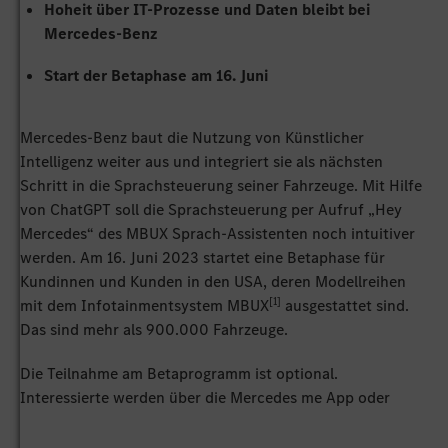
Hoheit über IT-Prozesse und Daten bleibt bei
Mercedes-Benz
Start der Betaphase am 16. Juni
Mercedes-Benz baut die Nutzung von Künstlicher
Intelligenz weiter aus und integriert sie als nächsten
Schritt in die Sprachsteuerung seiner Fahrzeuge. Mit Hilfe
von ChatGPT soll die Sprachsteuerung per Aufruf „Hey
Mercedes“ des MBUX Sprach-Assistenten noch intuitiver
werden. Am 16. Juni 2023 startet eine Betaphase für
Kundinnen und Kunden in den USA, deren Modellreihen
[1]
mit dem Infotainmentsystem MBUX
ausgestattet sind.
Das sind mehr als 900.000 Fahrzeuge.
Die Teilnahme am Betaprogramm ist optional.
Interessierte werden über die Mercedes me App oder
bequem direkt aus dem Fahrzeug heraus über die
[2]
Verwendung instruiert. Um teilzunehmen
sagt man dem