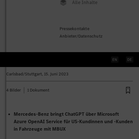
Alle Inhalte
Vorreiter bei ChatGPT im Auto:
Pressekontakte
Mercedes-Benz hebt
Anbieter/Datenschutz
Sprachsteuerung auf ein neues
Level
EN
DE
Carlsbad/Stuttgart
, 15. Juni 2023
4 Bilder
1 Dokument
Mercedes-Benz bringt ChatGPT über Microsoft
Azure OpenAI Service für US-Kundinnen und -Kunden
in Fahrzeuge mit MBUX