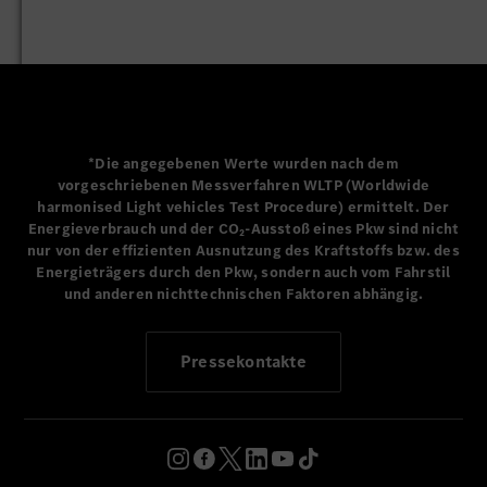
daher kann sich der Blick der Fahrerin bzw. des Fahrers
immer auf das Verkehrsgeschehen richten. Die Hände
bleiben dabei am Lenkrad.
Mercedes-Benz gewährleistet
Datenschutz
*Die angegebenen Werte wurden nach dem
vorgeschriebenen Messverfahren WLTP (Worldwide
harmonised Light vehicles Test Procedure) ermittelt. Der
Grundlage für die Integration von ChatGPT ist eine
Energieverbrauch und der CO₂-Ausstoß eines Pkw sind nicht
Kooperation mit Microsoft. Über Azure OpenAI Service
nur von der effizienten Ausnutzung des Kraftstoffs bzw. des
Energieträgers durch den Pkw, sondern auch vom Fahrstil
nutzt Mercedes-Benz die groß angelegten generativen KI-
und anderen nichttechnischen Faktoren abhängig.
Modelle von OpenAI in Kombination mit den erstklassigen
Sicherheits-, Datenschutz- und Zuverlässigkeitsfunktionen
von Azure. Mercedes-Benz hat zu jeder Zeit die Hoheit
Pressekontakte
über die IT-Prozesse im Hintergrund. Die Spracheingaben
der Testerinnen und Tester werden in der Mercedes-Benz
Intelligent Cloud gespeichert, dort anonymisiert und dann
analysiert.