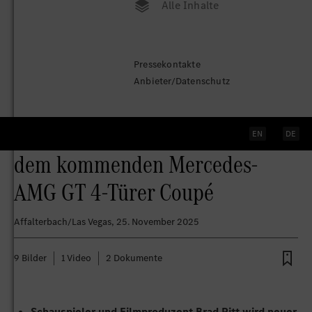
Alle Inhalte
Eine atemberaubende Las-Vegas-
Pressekontakte
Premiere für eine neue
Anbieter/Datenschutz
Dimension der Performance mit
Brad Pitt, George Russell und
EN
DE
dem kommenden Mercedes-
AMG GT 4-Türer Coupé
Affalterbach/Las Vegas
, 25. November 2025
9 Bilder
1 Video
2 Dokumente
Schauspieler und Filmproduzent Brad Pitt wird neuer