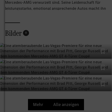
Mercedes‑AMG verwurzelt sind. Seine Leidenschaft für
leistungsstarke, emotional ansprechende Autos macht ihn
zum perfekten Botschafter, gerade jetzt, wo AMG eine
neue Dimension der Performance betritt. Brad wird das
kommende Mercedes‑AMG GT 4-Türer Coupé
Bilder
repräsentieren – ein Fahrzeug, das dafür entwickelt
9
wurde, zu begeistern, und das seine Weltpremiere im Jahr
2026 feiern wird.
Stunt mit Prototyp in Las Vegas zelebriert
neue Zusammenarbeit
Anlässlich dieser aufregenden Partnerschaft inszenierte
Mercedes-AMG in Las Vegas einen spektakulären Stunt.
Die Szene: Brad wartet auf sein Auto am Valet-Stand – nur
um festzustellen, dass der Valet-Fahrer kein Geringerer ist
als der fünffache F1-Rennsieger George Russell. Am Steuer
Mehr
Alle anzeigen
eines Mercedes‑AMG GT 4‑Türer Coupé Prototyps lässt