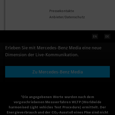
Die von Ihnen gesuchte Seite existiert leider nicht
oder der Link ist veraltet.
Pressekontakte
Anbieter/Datenschutz
Über den nachfolgenden Link erhalten Sie Zugang
zu den aktuellen Live-Events und den neuesten
Pressematerialien von Mercedes-Benz.
EN
DE
Erleben Sie mit Mercedes-Benz Media eine neue
Dimension der Live-Kommunikation.
Zu Mercedes-Benz Media
*Die angegebenen Werte wurden nach dem
vorgeschriebenen Messverfahren WLTP (Worldwide
harmonised Light vehicles Test Procedure) ermittelt. Der
Energieverbrauch und der CO₂-Ausstoß eines Pkw sind nicht