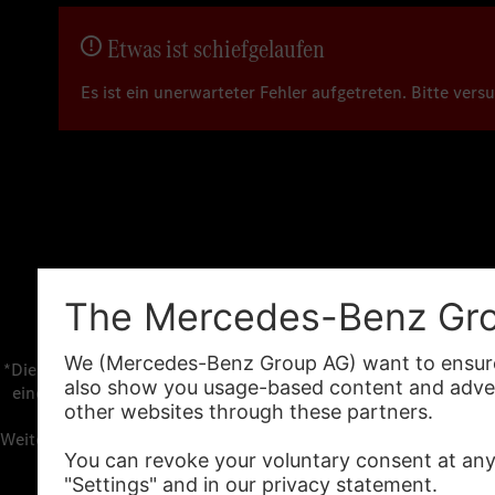
Etwas ist schiefgelaufen
Es ist ein unerwarteter Fehler aufgetreten. Bitte vers
*Die angegebenen Werte wurden nach dem vorgeschriebenen Mes
eines Pkw sind nicht nur von der effizienten Ausnutzung des 
Weitere Informationen
Unternehmen
Überblick
Karriere