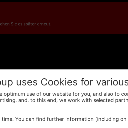
uchen Sie es später erneut.
sverfahren WLTP (Worldwide harmonised Light vehicles Test Pr
Kraftstoffs bzw. des Energieträgers durch den Pkw, sondern auch
Pressekontakte
Wissen
Services
Corporate Governance
Pressekon
Compliance & Integrität
Newslette