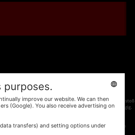
ocedure) ermittelt. Der Energieverbrauch und der CO₂-Ausstoß
 vom Fahrstil und anderen nichttechnischen Faktoren abhängig.
Kaufen
takte
Fahrzeuge
r
Zubehör