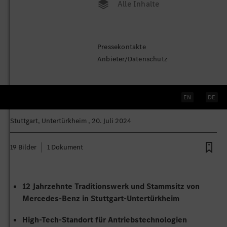
Alle Inhalte
Tradition und Innovation:
Pressekontakte
Mercedes-Benz Werk Stuttgart-
Anbieter/Datenschutz
Untertürkheim feiert 120-
jähriges Jubiläum
EN
DE
Stuttgart, Untertürkheim
, 20. Juli 2024
19 Bilder
1 Dokument
12 Jahrzehnte Traditionswerk und Stammsitz von
Mercedes-Benz in Stuttgart-Untertürkheim
High-Tech-Standort für Antriebstechnologien