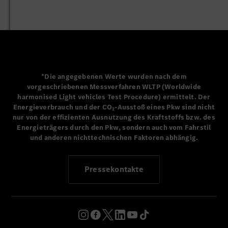
Leidenschaft die Innovationskraft und den Fortschritt
dieses Standorts. Das Jubiläum und all die damit
verbundenen Meilensteine und Produkte verdeutlichen die
Fähigkeit des Standorts, sich stetig weiterzuentwickeln.
Gemeinsam gestalten wir die Zukunft der
Mobilität.“
*Die angegebenen Werte wurden nach dem
Thomas Schulz, Chairman Mercedes-Benz Drive Systems,
vorgeschriebenen Messverfahren WLTP (Worldwide
Leiter Produktion Powertrain Mercedes-Benz Cars und
harmonised Light vehicles Test Procedure) ermittelt. Der
Standortverantwortlicher Mercedes-Benz Werk
Energieverbrauch und der CO₂-Ausstoß eines Pkw sind nicht
Untertürkheim
nur von der effizienten Ausnutzung des Kraftstoffs bzw. des
Energieträgers durch den Pkw, sondern auch vom Fahrstil
„
Dieses Jubiläum markiert nicht nur 120 Jahre
und anderen nichttechnischen Faktoren abhängig.
herausragender Ingenieurskunst und Innovation, sondern
auch die unermüdliche Hingabe und Leidenschaft unserer
Pressekontakte
Beschäftigten.
Im Namen des Betriebsrats bedanke ich
mich bei unseren Kolleginnen und Kollegen und gratuliere
uns allen zu diesem Erfolg
.”
Michael Häberle, Vorsitzender des Betriebsrats am
Standort Untertürkheim und stellvertretender