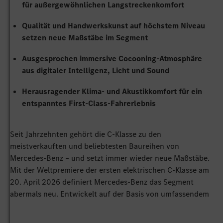
für außergewöhnlichen Langstreckenkomfort
Qualität und Handwerkskunst auf höchstem Niveau
setzen neue Maßstäbe im Segment
Ausgesprochen immersive Cocooning-Atmosphäre
aus digitaler Intelligenz, Licht und Sound
Herausragender Klima- und Akustikkomfort für ein
entspanntes First-Class-Fahrerlebnis
Seit Jahrzehnten gehört die C‑Klasse zu den
meistverkauften und beliebtesten Baureihen von
Mercedes‑Benz – und setzt immer wieder neue Maßstäbe.
Mit der Weltpremiere der ersten elektrischen C‑Klasse am
20. April 2026 definiert Mercedes‑Benz das Segment
abermals neu. Entwickelt auf der Basis von umfassendem
Kundenfeedback, ist sie die beste und sportlichste
C‑Klasse aller Zeiten. Konsequent auf Fahrerin und Fahrer