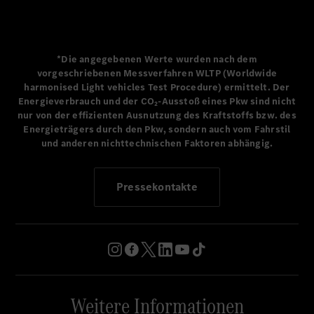
verstärken. Bei der AMG Line setzen feinste Mokassin-
Nähte an den Seitenwangen einen ausdrucksstarken und
hochwertig ausgearbeiteten Akzent. Das sorgfältig
abgestimmte Farbkonzept umfasst drei elegante Serien-
*Die angegebenen Werte wurden nach dem
Farben: tiefes Schwarz, warmes Beechbraun und stilvolles
vorgeschriebenen Messverfahren WLTP (Worldwide
Ivorybeige.
harmonised Light vehicles Test Procedure) ermittelt. Der
Energieverbrauch und der CO₂-Ausstoß eines Pkw sind nicht
Metallische Elemente mit markanter technoider Ästhetik
nur von der effizienten Ausnutzung des Kraftstoffs bzw. des
Energieträgers durch den Pkw, sondern auch vom Fahrstil
bereichern dieses stilvolle visuelle und haptische Erlebnis.
und anderen nichttechnischen Faktoren abhängig.
Die Luftausströmer, Lautsprechergitter, Türgriffe und
Schalter für die elektrische Sitzverstellung verbinden
technische Präzision mit einer außergewöhnlich hohen
Pressekontakte
ästhetischen Qualität. Die Lautsprechergitter verfügen
erstmals über eine horizontale Liniengrafik mit 3D-Relief
und Bicolor-Ausführung. Beim Burmester® 3D-
Soundsystem sind sie sogar aus Edelstahl gefertigt.
Passend dazu steht eine große Bandbreite an
Zierelementen zur Verfügung, die die hohe Wertanmutung
Weitere Informationen