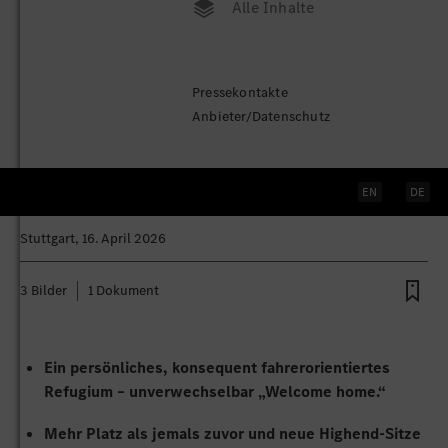
Alle Inhalte
Ein Rückzugsort der Extraklasse:
Pressekontakte
das Interieur der neuen
Anbieter/Datenschutz
elektrischen Mercedes-Benz C-
Klasse
EN
DE
Stuttgart
, 16. April 2026
3 Bilder
1 Dokument
Ein persönliches, konsequent fahrerorientiertes
Refugium – unverwechselbar „Welcome home.“
Mehr Platz als jemals zuvor und neue Highend-Sitze