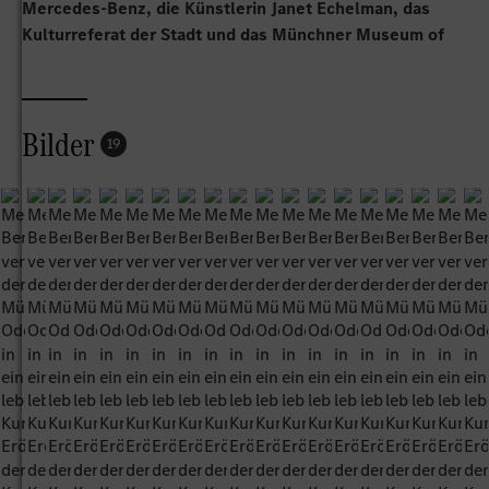
Mercedes-Benz, die Künstlerin Janet Echelman, das
Kulturreferat der Stadt und das Münchner Museum of
Urban and Contemporary Art (MUCA) heute gemeinsam
die Kunstinstallation. Sie wird bis Anfang Oktober zu
sehen sein.
Bilder
19
„Wir möchten mit unserem Auftritt einen kulturellen und
nachhaltigen Beitrag für die Einwohner*innen der Stadt
München sowie die Besucher*innen der IAA leisten und
gleichzeitig ein starkes zukunftsweisendes Bild von
Mercedes-Benz und nachhaltiger Mobilität schaffen“, so
Katrin Adt, Leiterin Mercedes-Benz Cars & Vans Own Retail
Europa. „Die Kunstinstallation verkörpert den
gegenwärtigen Zeitgeist und bietet einen Raum für
Begegnung und Interaktion. Sie symbolisiert
Veränderungen im Zusammenspiel mit der Natur, das dem
Transformationsprozess in der Automobilindustrie gleicht.
Mercedes-Benz ist auf dem Weg zur CO₂-neutralen
Mobilität. Als zeitgemäße Automobilmarke, die sich der