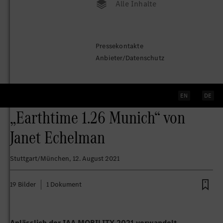
Alle Inhalte
Mercedes-Benz verwandelt den
Pressekontakte
Münchner Odeonsplatz in ein
Anbieter/Datenschutz
lebendiges Kunsterlebnis:
Eröffnung der Kunstinstallation
EN
DE
„Earthtime 1.26 Munich“ von
Janet Echelman
Stuttgart/München
, 12. August 2021
19 Bilder
1 Dokument
Anlässlich der IAA MOBILITY 2021 verwandelt