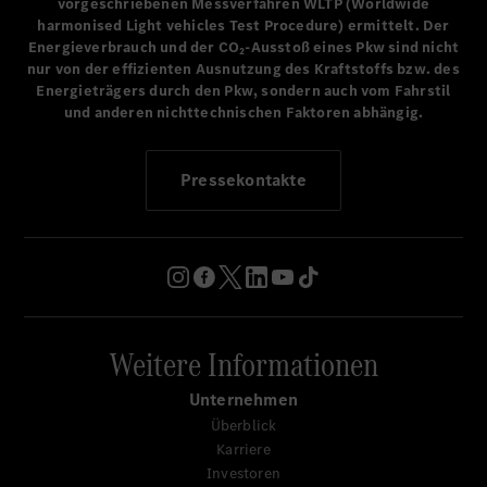
Hinblick auf höchste Qualität und Kundenorientierung, für
vorgeschriebenen Messverfahren WLTP (Worldwide
harmonised Light vehicles Test Procedure) ermittelt. Der
die Mercedes-Benz seit mehr als einem Jahrhundert steht.“
Energieverbrauch und der CO₂-Ausstoß eines Pkw sind nicht
Andrew Cornelia, CEO Mercedes-Benz HPC North America
nur von der effizienten Ausnutzung des Kraftstoffs bzw. des
Energieträgers durch den Pkw, sondern auch vom Fahrstil
und anderen nichttechnischen Faktoren abhängig.
Pressekontakte
Weitere Informationen
Unternehmen
Überblick
Karriere
Investoren