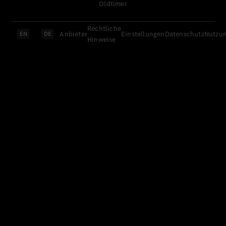
Oldtimer
Rechtliche
Anbieter
Einstellungen
Datenschutz
Nutzu
EN
DE
Hinweise