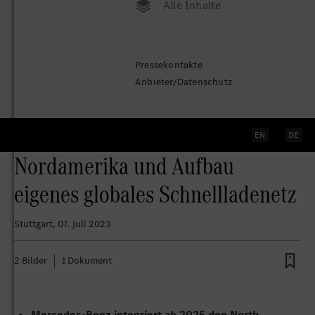
Alle Inhalte
Mercedes-Benz erweitert die
Pressekontakte
Lademöglichkeiten für
Anbieter/Datenschutz
Kundinnen und Kunden: Zugang
zu Tesla Superchargern in
EN
DE
Nordamerika und Aufbau
eigenes globales Schnellladenetz
Stuttgart
, 07. Juli 2023
2 Bilder
1 Dokument
Mercedes-Benz integriert ab 2025 den North