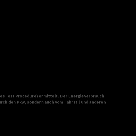
0 haben wir uns
f Luxus
ercedes-Benz
os der Welt zu
s Test Procedure) ermittelt. Der Energieverbrauch
durch den Pkw, sondern auch vom Fahrstil und anderen