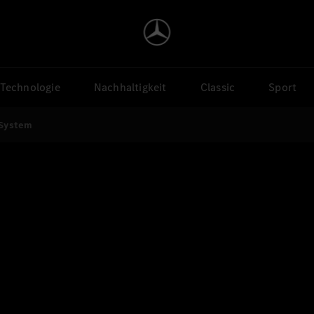
Technologie
Nachhaltigkeit
Classic
Sport
 System
Strategy Update:
rcedes-Benz Operating Sys
Start Video
aus dem North American Research & Development Center
Kalifornien