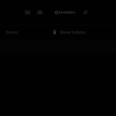
Anmelden
EN
DE
Events
Meine Inhalte
tem
 in Sunnyvale,