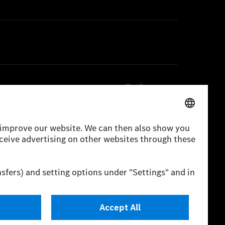
ices
Kaufen
sekontakte
Fahrzeuge
letter
Zubehör
ernarchiv
Digitale Extras
onale Media Sites
Oldtimer
edes-Benz Magazin
edes-Benz Classic Magazin
ungen
Lizenzhinweise Dritter
Barrierefreiheit
Support