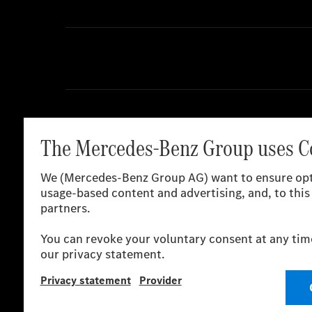
Weitere Information
Anbieter
R
EN
DE