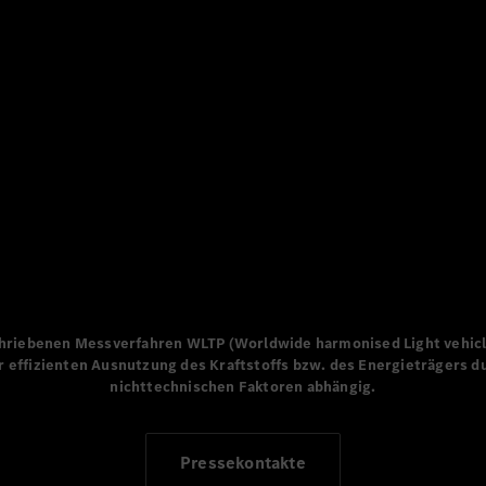
n Strategie-Update von Mercedes-Benz im Jahr 202
lektrischen Zukunft sowie zu einem neuen Fokus au
ie Verbindung von Luxus und Technologie ist für M
estandteil seines Anspruchs, die begehrtesten Aut
iebenen Messverfahren WLTP (Worldwide harmonised Light vehicle
r effizienten Ausnutzung des Kraftstoffs bzw. des Energieträgers 
nichttechnischen Faktoren abhängig.
Pressekontakte