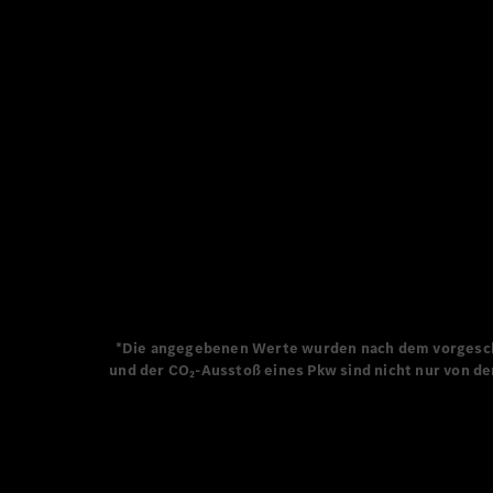
Seit dem erste
zu einer rein e
verpflichtet. D
grundlegender B
bauen.
*Die angegebenen Werte wurden nach dem vorgeschr
und der CO₂-Ausstoß eines Pkw sind nicht nur von de