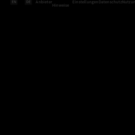
Anbieter
Einstellungen
Datenschutz
Nutzu
EN
DE
Hinweise