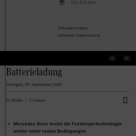
Alle Inhalte
Langstrecken-Test erfolgreich
Pressekontakte
bestanden: EQS mit
Anbieter/Datenschutz
Festkörperbatterie meistert
1.205 km mit einer einzigen
EN
DE
Batterieladung
Stuttgart
, 09. September 2025
22 Bilder
2 Videos
Mercedes-Benz testet die Festk
örpertechnologie
weiter unter realen Bedingungen