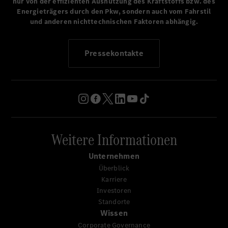
Funktion der Batterie dauerhaft sicher. Der nutzbare
nur von der effizienten Ausnutzung des Kraftstoffs bzw. des
Energieträgers durch den Pkw, sondern auch vom Fahrstil
Energieinhalt der Batterie konnte um 25% gesteigert
und anderen nichttechnischen Faktoren abhängig.
werden, dabei ist das Gewicht und die Größe der Batterie
vergleichbar zu der Standard-Batterie eines EQS. Weitere
Gewichts- und Energieeffizienz wird durch eine passive
Pressekontakte
Luftstrom-Batteriekühlung erreicht.
Weitere Informationen
Unternehmen
Überblick
Karriere
Investoren
Standorte
Wissen
Corporate Governance